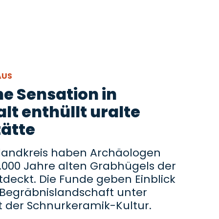
AUS
e Sensation in
t enthüllt uralte
ätte
zlandkreis haben Archäologen
6.000 Jahre alten Grabhügels der
tdeckt. Die Funde geben Einblick
e Begräbnislandschaft unter
t der Schnurkeramik-Kultur.