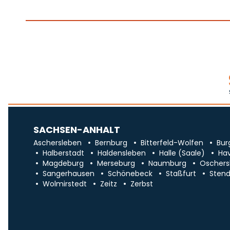
SACHSEN-ANHALT
Aschersleben
Bernburg
Bitterfeld-Wolfen
Bur
Halberstadt
Haldensleben
Halle (Saale)
Ha
Magdeburg
Merseburg
Naumburg
Oschers
Sangerhausen
Schönebeck
Staßfurt
Stend
Wolmirstedt
Zeitz
Zerbst