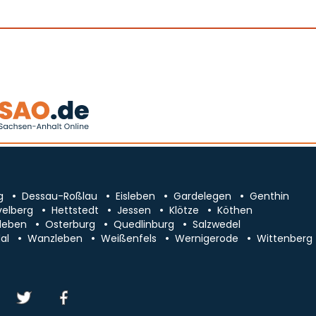
g
Dessau-Roßlau
Eisleben
Gardelegen
Genthin
velberg
Hettstedt
Jessen
Klötze
Köthen
leben
Osterburg
Quedlinburg
Salzwedel
al
Wanzleben
Weißenfels
Wernigerode
Wittenberg