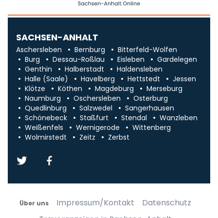
SACHSEN-ANHALT
Aschersleben
Bernburg
Bitterfeld-Wolfen
Burg
Dessau-Roßlau
Eisleben
Gardelegen
Genthin
Halberstadt
Haldensleben
Halle (Saale)
Havelberg
Hettstedt
Jessen
Klötze
Köthen
Magdeburg
Merseburg
Naumburg
Oschersleben
Osterburg
Quedlinburg
Salzwedel
Sangerhausen
Schönebeck
Staßfurt
Stendal
Wanzleben
Weißenfels
Wernigerode
Wittenberg
Wolmirstedt
Zeitz
Zerbst
Impressum/Kontakt
Datenschutz
Über uns