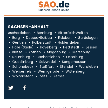
SACHSEN-ANHALT
Aschersleben
Bernburg
Bitterfeld-Wolfen
Burg
Dessau-Roßlau
Eisleben
Gardelegen
Genthin
Halberstadt
Haldensleben
Halle (Saale)
Havelberg
Hettstedt
Jessen
Klötze
Köthen
Magdeburg
Merseburg
Naumburg
Oschersleben
Osterburg
Quedlinburg
Salzwedel
Sangerhausen
Schönebeck
Staßfurt
Stendal
Wanzleben
Weißenfels
Wernigerode
Wittenberg
Wolmirstedt
Zeitz
Zerbst