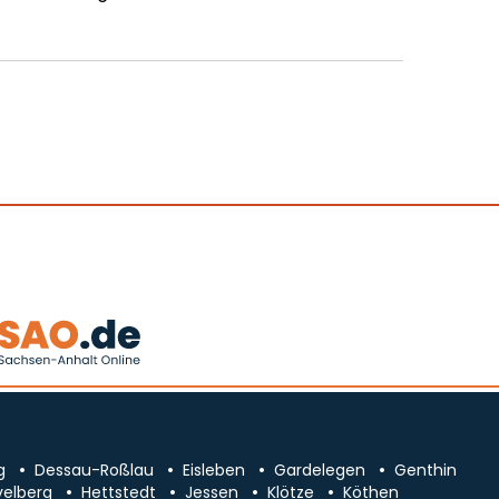
g
Dessau-Roßlau
Eisleben
Gardelegen
Genthin
velberg
Hettstedt
Jessen
Klötze
Köthen