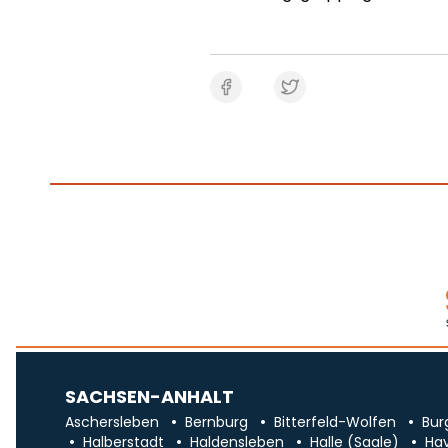
SACHSEN-ANHALT
Aschersleben
Bernburg
Bitterfeld-Wolfen
Bur
Halberstadt
Haldensleben
Halle (Saale)
Ha