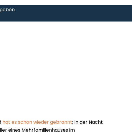
egeben.
d
hat es schon wieder gebrannt
: In der Nacht
ller eines Mehrfamilienhauses im