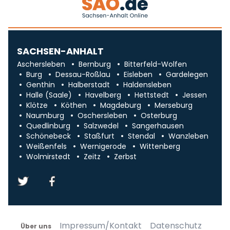
SACHSEN-ANHALT
Aschersleben
Bernburg
Bitterfeld-Wolfen
Burg
Dessau-Roßlau
Eisleben
Gardelegen
Genthin
Halberstadt
Haldensleben
Halle (Saale)
Havelberg
Hettstedt
Jessen
Klötze
Köthen
Magdeburg
Merseburg
Naumburg
Oschersleben
Osterburg
Quedlinburg
Salzwedel
Sangerhausen
Schönebeck
Staßfurt
Stendal
Wanzleben
Weißenfels
Wernigerode
Wittenberg
Wolmirstedt
Zeitz
Zerbst
Impressum/Kontakt
Datenschutz
Über uns