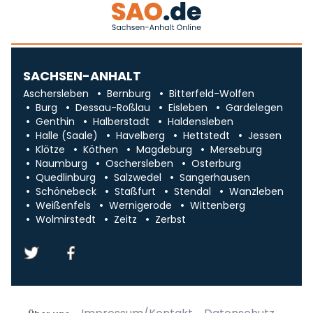
SACHSEN-ANHALT
Aschersleben
Bernburg
Bitterfeld-Wolfen
Burg
Dessau-Roßlau
Eisleben
Gardelegen
Genthin
Halberstadt
Haldensleben
Halle (Saale)
Havelberg
Hettstedt
Jessen
Klötze
Köthen
Magdeburg
Merseburg
Naumburg
Oschersleben
Osterburg
Quedlinburg
Salzwedel
Sangerhausen
Schönebeck
Staßfurt
Stendal
Wanzleben
Weißenfels
Wernigerode
Wittenberg
Wolmirstedt
Zeitz
Zerbst