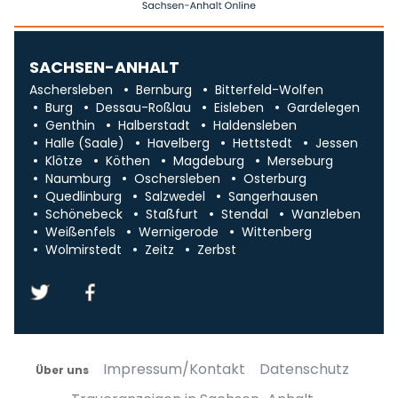
SACHSEN-ANHALT
Aschersleben
Bernburg
Bitterfeld-Wolfen
Burg
Dessau-Roßlau
Eisleben
Gardelegen
Genthin
Halberstadt
Haldensleben
Halle (Saale)
Havelberg
Hettstedt
Jessen
Klötze
Köthen
Magdeburg
Merseburg
Naumburg
Oschersleben
Osterburg
Quedlinburg
Salzwedel
Sangerhausen
Schönebeck
Staßfurt
Stendal
Wanzleben
Weißenfels
Wernigerode
Wittenberg
Wolmirstedt
Zeitz
Zerbst
Impressum/Kontakt
Datenschutz
Über uns