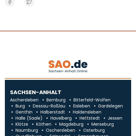
SACHSEN-ANHALT
Aschersleben
Bernburg
Bitterfeld-Wolfen
Burg
Dessau-Roßlau
Eisleben
Gardelegen
Genthin
Halberstadt
Haldensleben
Halle (Saale)
Havelberg
Hettstedt
Jessen
Klötze
Köthen
Magdeburg
Merseburg
Naumburg
Oschersleben
Osterburg