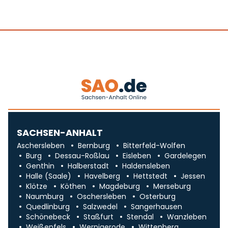
SACHSEN-ANHALT
Aschersleben
Bernburg
Bitterfeld-Wolfen
Burg
Dessau-Roßlau
Eisleben
Gardelegen
Genthin
Halberstadt
Haldensleben
Halle (Saale)
Havelberg
Hettstedt
Jessen
Klötze
Köthen
Magdeburg
Merseburg
Naumburg
Oschersleben
Osterburg
Quedlinburg
Salzwedel
Sangerhausen
Schönebeck
Staßfurt
Stendal
Wanzleben
Weißenfels
Wernigerode
Wittenberg