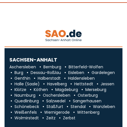
SACHSEN-ANHALT
Aschersleben
Bernburg
Bitterfeld-Wolfen
Burg
Dessau-Roßlau
Eisleben
Gardelegen
Genthin
Halberstadt
Haldensleben
Halle (Saale)
Havelberg
Hettstedt
Jessen
Klötze
Köthen
Magdeburg
Merseburg
Naumburg
Oschersleben
Osterburg
Quedlinburg
Salzwedel
Sangerhausen
Schönebeck
Staßfurt
Stendal
Wanzleben
Weißenfels
Wernigerode
Wittenberg
Wolmirstedt
Zeitz
Zerbst