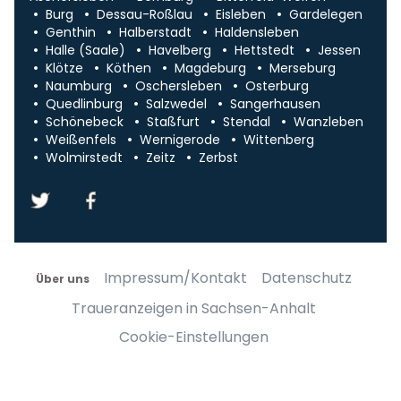
Burg
Dessau-Roßlau
Eisleben
Gardelegen
Genthin
Halberstadt
Haldensleben
Halle (Saale)
Havelberg
Hettstedt
Jessen
Klötze
Köthen
Magdeburg
Merseburg
Naumburg
Oschersleben
Osterburg
Quedlinburg
Salzwedel
Sangerhausen
Schönebeck
Staßfurt
Stendal
Wanzleben
Weißenfels
Wernigerode
Wittenberg
Wolmirstedt
Zeitz
Zerbst
Impressum/Kontakt
Datenschutz
Über uns
Traueranzeigen in Sachsen-Anhalt
Cookie-Einstellungen