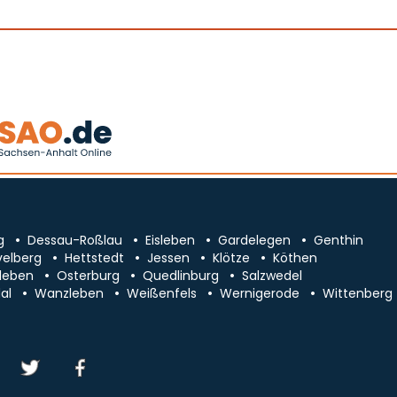
g
Dessau-Roßlau
Eisleben
Gardelegen
Genthin
velberg
Hettstedt
Jessen
Klötze
Köthen
leben
Osterburg
Quedlinburg
Salzwedel
al
Wanzleben
Weißenfels
Wernigerode
Wittenberg