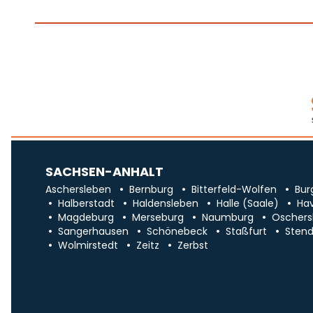
SACHSEN-ANHALT
Aschersleben
Bernburg
Bitterfeld-Wolfen
Bur
Halberstadt
Haldensleben
Halle (Saale)
Ha
Magdeburg
Merseburg
Naumburg
Oschers
Sangerhausen
Schönebeck
Staßfurt
Stend
Wolmirstedt
Zeitz
Zerbst