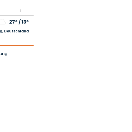
27°
/
13°
, Deutschland
tung