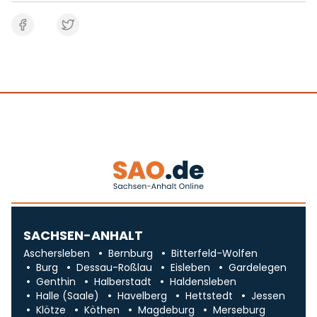
SACHSEN-ANHALT
Aschersleben
Bernburg
Bitterfeld-Wolfen
Burg
Dessau-Roßlau
Eisleben
Gardelegen
Genthin
Halberstadt
Haldensleben
Halle (Saale)
Havelberg
Hettstedt
Jessen
Klötze
Köthen
Magdeburg
Merseburg