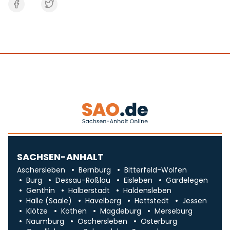
SACHSEN-ANHALT
Aschersleben
Bernburg
Bitterfeld-Wolfen
Burg
Dessau-Roßlau
Eisleben
Gardelegen
Genthin
Halberstadt
Haldensleben
Halle (Saale)
Havelberg
Hettstedt
Jessen
Klötze
Köthen
Magdeburg
Merseburg
Naumburg
Oschersleben
Osterburg