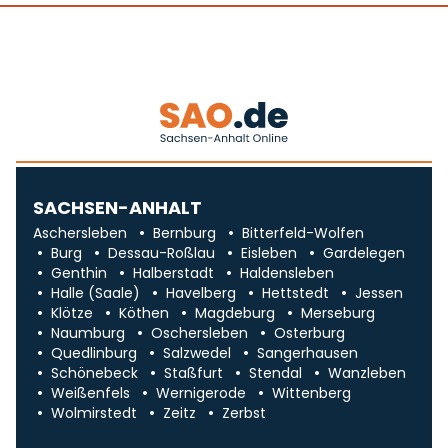
SACHSEN-ANHALT
Aschersleben
Bernburg
Bitterfeld-Wolfen
Burg
Dessau-Roßlau
Eisleben
Gardelegen
Genthin
Halberstadt
Haldensleben
Halle (Saale)
Havelberg
Hettstedt
Jessen
Klötze
Köthen
Magdeburg
Merseburg
Naumburg
Oschersleben
Osterburg
Quedlinburg
Salzwedel
Sangerhausen
Schönebeck
Staßfurt
Stendal
Wanzleben
Weißenfels
Wernigerode
Wittenberg
Wolmirstedt
Zeitz
Zerbst