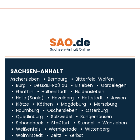
SACHSEN-ANHALT
Aschersleben
Bernburg
Bitterfeld-Wolfen
Burg
Dessau-Roßlau
Eisleben
Gardelegen
Genthin
Halberstadt
Haldensleben
Halle (Saale)
Havelberg
Hettstedt
Jessen
Klötze
Köthen
Magdeburg
Merseburg
Naumburg
Oschersleben
Osterburg
Quedlinburg
Salzwedel
Sangerhausen
Schönebeck
Staßfurt
Stendal
Wanzleben
Weißenfels
Wernigerode
Wittenberg
Wolmirstedt
Zeitz
Zerbst