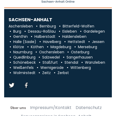
SACHSEN-ANHALT
Aschersleben
Bernburg
Bitterfeld-Wolfen
Burg
Dessau-Roßlau
Eisleben
Gardelegen
Genthin
Halberstadt
Haldensleben
Halle (Saale)
Havelberg
Hettstedt
Jessen
Klötze
Köthen
Magdeburg
Merseburg
Naumburg
Oschersleben
Osterburg
Quedlinburg
Salzwedel
Sangerhausen
Schönebeck
Staßfurt
Stendal
Wanzleben
Weißenfels
Wernigerode
Wittenberg
Wolmirstedt
Zeitz
Zerbst
Impressum/Kontakt
Datenschutz
Über uns