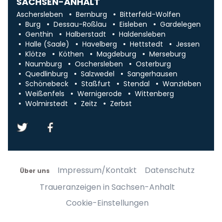
SACHSEN-ANHALT
Aschersleben
Bernburg
Bitterfeld-Wolfen
Burg
Dessau-Roßlau
Eisleben
Gardelegen
Genthin
Halberstadt
Haldensleben
Halle (Saale)
Havelberg
Hettstedt
Jessen
Klötze
Köthen
Magdeburg
Merseburg
Naumburg
Oschersleben
Osterburg
Quedlinburg
Salzwedel
Sangerhausen
Schönebeck
Staßfurt
Stendal
Wanzleben
Weißenfels
Wernigerode
Wittenberg
Wolmirstedt
Zeitz
Zerbst
Impressum/Kontakt
Datenschutz
Über uns
Traueranzeigen in Sachsen-Anhalt
Cookie-Einstellungen