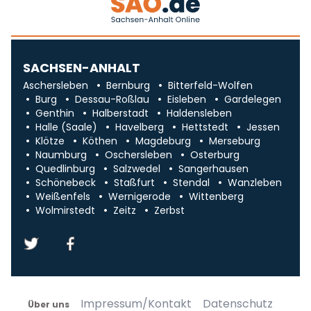
SACHSEN-ANHALT
Aschersleben
Bernburg
Bitterfeld-Wolfen
Burg
Dessau-Roßlau
Eisleben
Gardelegen
Genthin
Halberstadt
Haldensleben
Halle (Saale)
Havelberg
Hettstedt
Jessen
Klötze
Köthen
Magdeburg
Merseburg
Naumburg
Oschersleben
Osterburg
Quedlinburg
Salzwedel
Sangerhausen
Schönebeck
Staßfurt
Stendal
Wanzleben
Weißenfels
Wernigerode
Wittenberg
Wolmirstedt
Zeitz
Zerbst
Impressum/Kontakt
Datenschutz
Über uns