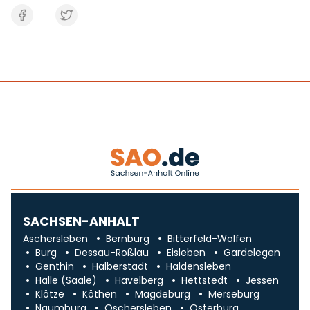
SACHSEN-ANHALT
Aschersleben
Bernburg
Bitterfeld-Wolfen
Burg
Dessau-Roßlau
Eisleben
Gardelegen
Genthin
Halberstadt
Haldensleben
Halle (Saale)
Havelberg
Hettstedt
Jessen
Klötze
Köthen
Magdeburg
Merseburg
Naumburg
Oschersleben
Osterburg