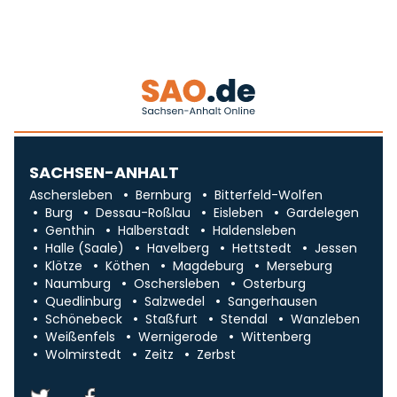
SACHSEN-ANHALT
Aschersleben
Bernburg
Bitterfeld-Wolfen
Burg
Dessau-Roßlau
Eisleben
Gardelegen
Genthin
Halberstadt
Haldensleben
Halle (Saale)
Havelberg
Hettstedt
Jessen
Klötze
Köthen
Magdeburg
Merseburg
Naumburg
Oschersleben
Osterburg
Quedlinburg
Salzwedel
Sangerhausen
Schönebeck
Staßfurt
Stendal
Wanzleben
Weißenfels
Wernigerode
Wittenberg
Wolmirstedt
Zeitz
Zerbst