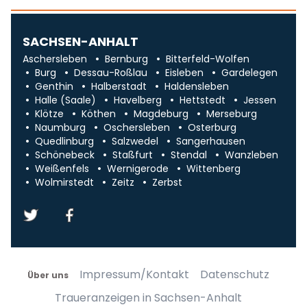
SACHSEN-ANHALT
Aschersleben
Bernburg
Bitterfeld-Wolfen
Burg
Dessau-Roßlau
Eisleben
Gardelegen
Genthin
Halberstadt
Haldensleben
Halle (Saale)
Havelberg
Hettstedt
Jessen
Klötze
Köthen
Magdeburg
Merseburg
Naumburg
Oschersleben
Osterburg
Quedlinburg
Salzwedel
Sangerhausen
Schönebeck
Staßfurt
Stendal
Wanzleben
Weißenfels
Wernigerode
Wittenberg
Wolmirstedt
Zeitz
Zerbst
Impressum/Kontakt
Datenschutz
Über uns
Traueranzeigen in Sachsen-Anhalt