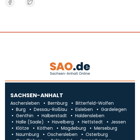
SACHSEN-ANHALT
Aschersleben
Bernburg
Bitterfeld-Wolfen
Burg
Dessau-Roßlau
Eisleben
Gardelegen
Genthin
Halberstadt
Haldensleben
Halle (Saale)
Havelberg
Hettstedt
Jessen
Klötze
Köthen
Magdeburg
Merseburg
Naumburg
Oschersleben
Osterburg