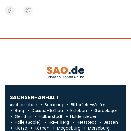
SACHSEN-ANHALT
Aschersleben
Bernburg
Bitterfeld-Wolfen
Burg
Dessau-Roßlau
Eisleben
Gardelegen
Genthin
Halberstadt
Haldensleben
Halle (Saale)
Havelberg
Hettstedt
Jessen
Klötze
Köthen
Magdeburg
Merseburg