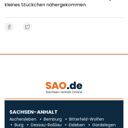
kleines Stückchen nähergekommen.
SACHSEN-ANHALT
Aschersleben
Bernburg
Bitterfeld-Wolfen
Burg
Dessau-Roßlau
Eisleben
Gardelegen