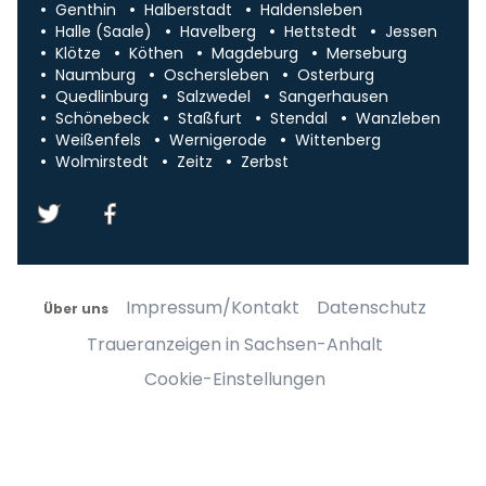
Genthin
Halberstadt
Haldensleben
Halle (Saale)
Havelberg
Hettstedt
Jessen
Klötze
Köthen
Magdeburg
Merseburg
Naumburg
Oschersleben
Osterburg
Quedlinburg
Salzwedel
Sangerhausen
Schönebeck
Staßfurt
Stendal
Wanzleben
Weißenfels
Wernigerode
Wittenberg
Wolmirstedt
Zeitz
Zerbst
Impressum/Kontakt
Datenschutz
Über uns
Traueranzeigen in Sachsen-Anhalt
Cookie-Einstellungen