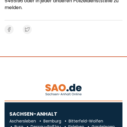
5465196 oder in jeder anderen Polizeidienststelle zu
melden.
SACHSEN-ANHALT
Aschersleben
Bernburg
Bitterfeld-Wolfen
Burg
Dessau-Roßlau
Eisleben
Gardelegen