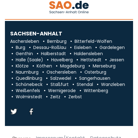
SACHSEN-ANHALT
Aschersleben
Bernburg
Bitterfeld-Wolfen
Burg
Dessau-Roßlau
Eisleben
Gardelegen
Genthin
Halberstadt
Haldensleben
Halle (Saale)
Havelberg
Hettstedt
Jessen
Klötze
Köthen
Magdeburg
Merseburg
Naumburg
Oschersleben
Osterburg
Quedlinburg
Salzwedel
Sangerhausen
Schönebeck
Staßfurt
Stendal
Wanzleben
Weißenfels
Wernigerode
Wittenberg
Wolmirstedt
Zeitz
Zerbst