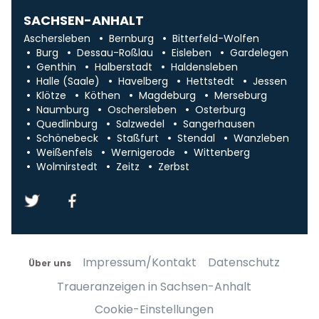
SACHSEN-ANHALT
Aschersleben
Bernburg
Bitterfeld-Wolfen
Burg
Dessau-Roßlau
Eisleben
Gardelegen
Genthin
Halberstadt
Haldensleben
Halle (Saale)
Havelberg
Hettstedt
Jessen
Klötze
Köthen
Magdeburg
Merseburg
Naumburg
Oschersleben
Osterburg
Quedlinburg
Salzwedel
Sangerhausen
Schönebeck
Staßfurt
Stendal
Wanzleben
Weißenfels
Wernigerode
Wittenberg
Wolmirstedt
Zeitz
Zerbst
Impressum/Kontakt
Datenschutz
Über uns
Traueranzeigen in Sachsen-Anhalt
Cookie-Einstellungen