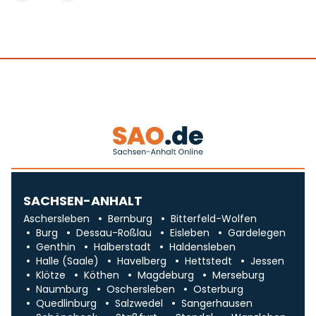
SACHSEN-ANHALT
Aschersleben
Bernburg
Bitterfeld-Wolfen
Burg
Dessau-Roßlau
Eisleben
Gardelegen
Genthin
Halberstadt
Haldensleben
Halle (Saale)
Havelberg
Hettstedt
Jessen
Klötze
Köthen
Magdeburg
Merseburg
Naumburg
Oschersleben
Osterburg
Quedlinburg
Salzwedel
Sangerhausen