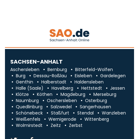
SACHSEN-ANHALT
Aschersleben
Bernburg
Bitterfeld-Wolfen
Burg
Dessau-Roßlau
Eisleben
Gardelegen
Genthin
Halberstadt
Haldensleben
Halle (Saale)
Havelberg
Hettstedt
Jessen
Klötze
Köthen
Magdeburg
Merseburg
Naumburg
Oschersleben
Osterburg
Quedlinburg
Salzwedel
Sangerhausen
Schönebeck
Staßfurt
Stendal
Wanzleben
Weißenfels
Wernigerode
Wittenberg
Wolmirstedt
Zeitz
Zerbst