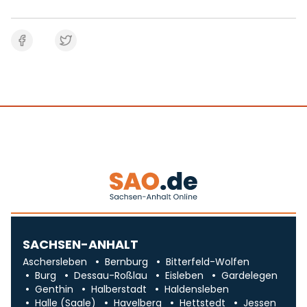
SACHSEN-ANHALT
Aschersleben
Bernburg
Bitterfeld-Wolfen
Burg
Dessau-Roßlau
Eisleben
Gardelegen
Genthin
Halberstadt
Haldensleben
Halle (Saale)
Havelberg
Hettstedt
Jessen