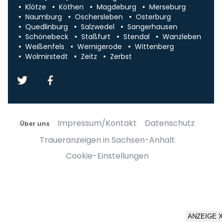
Klötze
Köthen
Magdeburg
Merseburg
Naumburg
Oschersleben
Osterburg
Quedlinburg
Salzwedel
Sangerhausen
Schönebeck
Staßfurt
Stendal
Wanzleben
Weißenfels
Wernigerode
Wittenberg
Wolmirstedt
Zeitz
Zerbst
Impressum/Kontakt
Datenschutz
Über uns
Traueranzeigen in Sachsen-Anhalt
Cookie-Einstellungen
ANZEIGE 