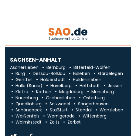
SACHSEN-ANHALT
Aschersleben
Bernburg
Bitterfeld-Wolfen
Burg
Dessau-Roßlau
Eisleben
Gardelegen
Genthin
Halberstadt
Haldensleben
Halle (Saale)
Havelberg
Hettstedt
Jessen
Klötze
Köthen
Magdeburg
Merseburg
Naumburg
Oschersleben
Osterburg
Quedlinburg
Salzwedel
Sangerhausen
Schönebeck
Staßfurt
Stendal
Wanzleben
Weißenfels
Wernigerode
Wittenberg
Wolmirstedt
Zeitz
Zerbst