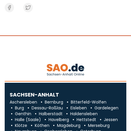
SACHSEN-ANHALT
Aschersleben
Bernburg
Bitterfeld-Wolfen
Burg
Dessau-Roßlau
Eisleben
Gardelegen
Genthin
Halberstadt
Haldensleben
Halle (Saale)
Havelberg
Hettstedt
Jessen
Klötze
Köthen
Magdeburg
Merseburg