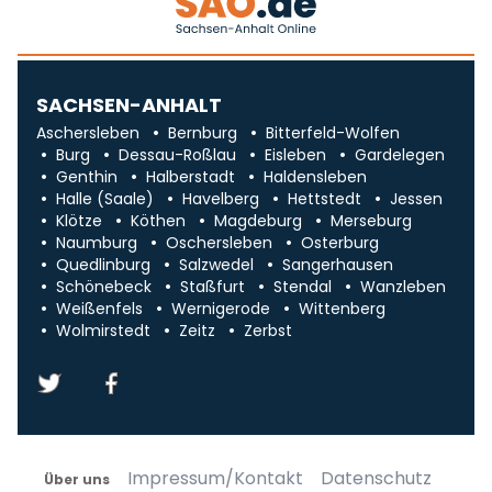
SACHSEN-ANHALT
Aschersleben
Bernburg
Bitterfeld-Wolfen
Burg
Dessau-Roßlau
Eisleben
Gardelegen
Genthin
Halberstadt
Haldensleben
Halle (Saale)
Havelberg
Hettstedt
Jessen
Klötze
Köthen
Magdeburg
Merseburg
Naumburg
Oschersleben
Osterburg
Quedlinburg
Salzwedel
Sangerhausen
Schönebeck
Staßfurt
Stendal
Wanzleben
Weißenfels
Wernigerode
Wittenberg
Wolmirstedt
Zeitz
Zerbst
Impressum/Kontakt
Datenschutz
Über uns