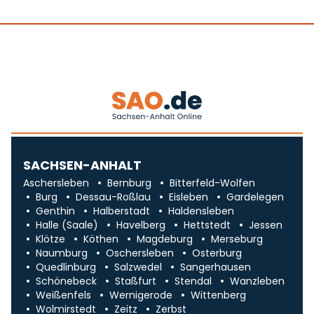
SACHSEN-ANHALT
Aschersleben
Bernburg
Bitterfeld-Wolfen
Burg
Dessau-Roßlau
Eisleben
Gardelegen
Genthin
Halberstadt
Haldensleben
Halle (Saale)
Havelberg
Hettstedt
Jessen
Klötze
Köthen
Magdeburg
Merseburg
Naumburg
Oschersleben
Osterburg
Quedlinburg
Salzwedel
Sangerhausen
Schönebeck
Staßfurt
Stendal
Wanzleben
Weißenfels
Wernigerode
Wittenberg
Wolmirstedt
Zeitz
Zerbst