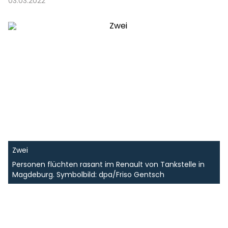
03.03.2022
Zwei
Personen flüchten rasant im Renault von Tankstelle in
Magdeburg. Symbolbild: dpa/Friso Gentsch