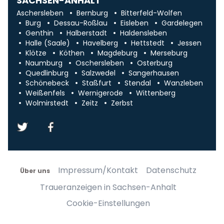
SACHSEN-ANHALT
Aschersleben
Bernburg
Bitterfeld-Wolfen
Burg
Dessau-Roßlau
Eisleben
Gardelegen
Genthin
Halberstadt
Haldensleben
Halle (Saale)
Havelberg
Hettstedt
Jessen
Klötze
Köthen
Magdeburg
Merseburg
Naumburg
Oschersleben
Osterburg
Quedlinburg
Salzwedel
Sangerhausen
Schönebeck
Staßfurt
Stendal
Wanzleben
Weißenfels
Wernigerode
Wittenberg
Wolmirstedt
Zeitz
Zerbst
Impressum/Kontakt
Datenschutz
Über uns
Traueranzeigen in Sachsen-Anhalt
Cookie-Einstellungen