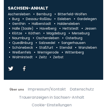
SACHSEN-ANHALT
Aschersleben
Bernburg
Bitterfeld-Wolfen
Burg
Dessau-Roßlau
Eisleben
Gardelegen
Genthin
Halberstadt
Haldensleben
Halle (Saale)
Havelberg
Hettstedt
Jessen
Klötze
Köthen
Magdeburg
Merseburg
Naumburg
Oschersleben
Osterburg
Quedlinburg
Salzwedel
Sangerhausen
Schönebeck
Staßfurt
Stendal
Wanzleben
Weißenfels
Wernigerode
Wittenberg
Wolmirstedt
Zeitz
Zerbst
Impressum/Kontakt
Datenschutz
Über uns
Traueranzeigen in Sachsen-Anhalt
Cookie-Einstellungen