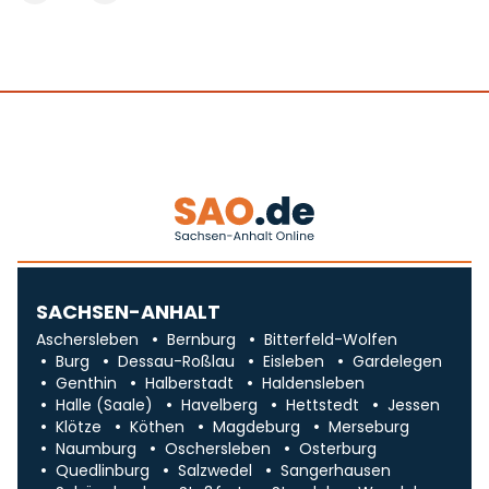
SACHSEN-ANHALT
Aschersleben
Bernburg
Bitterfeld-Wolfen
Burg
Dessau-Roßlau
Eisleben
Gardelegen
Genthin
Halberstadt
Haldensleben
Halle (Saale)
Havelberg
Hettstedt
Jessen
Klötze
Köthen
Magdeburg
Merseburg
Naumburg
Oschersleben
Osterburg
Quedlinburg
Salzwedel
Sangerhausen