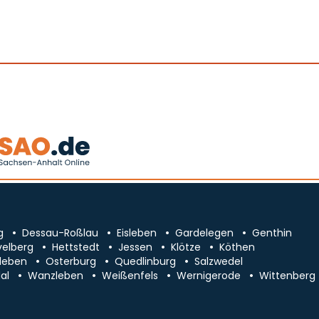
g
Dessau-Roßlau
Eisleben
Gardelegen
Genthin
velberg
Hettstedt
Jessen
Klötze
Köthen
leben
Osterburg
Quedlinburg
Salzwedel
al
Wanzleben
Weißenfels
Wernigerode
Wittenberg