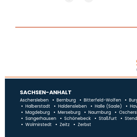
SACHSEN-ANHALT
Aschersleben
Bernburg
Bitterfeld-Wolfen
Bur
Halberstadt
Haldensleben
Halle (Saale)
Ha
Magdeburg
Merseburg
Naumburg
Oschers
Sangerhausen
Schönebeck
Staßfurt
Stend
Wolmirstedt
Zeitz
Zerbst