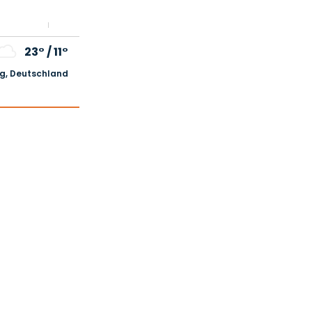
23°
/
11°
, Deutschland