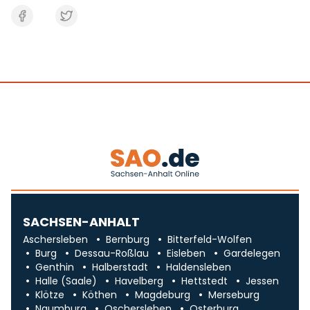
SACHSEN-ANHALT
Aschersleben
Bernburg
Bitterfeld-Wolfen
Burg
Dessau-Roßlau
Eisleben
Gardelegen
Genthin
Halberstadt
Haldensleben
Halle (Saale)
Havelberg
Hettstedt
Jessen
Klötze
Köthen
Magdeburg
Merseburg
Naumburg
Oschersleben
Osterburg