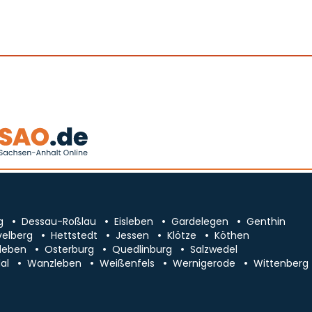
g
Dessau-Roßlau
Eisleben
Gardelegen
Genthin
velberg
Hettstedt
Jessen
Klötze
Köthen
leben
Osterburg
Quedlinburg
Salzwedel
al
Wanzleben
Weißenfels
Wernigerode
Wittenberg