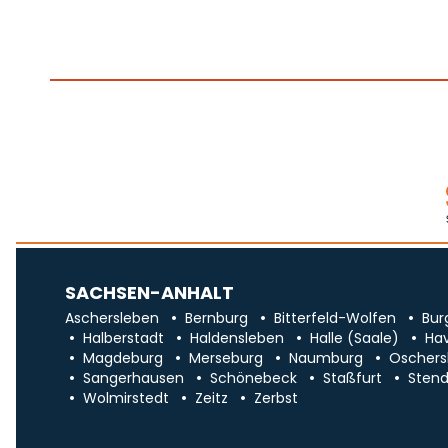
SACHSEN-ANHALT
Aschersleben
Bernburg
Bitterfeld-Wolfen
Bur
Halberstadt
Haldensleben
Halle (Saale)
Ha
Magdeburg
Merseburg
Naumburg
Oschers
Sangerhausen
Schönebeck
Staßfurt
Stend
Wolmirstedt
Zeitz
Zerbst