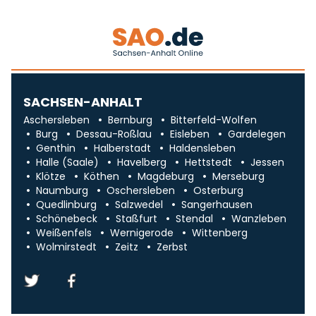
SACHSEN-ANHALT
Aschersleben
Bernburg
Bitterfeld-Wolfen
Burg
Dessau-Roßlau
Eisleben
Gardelegen
Genthin
Halberstadt
Haldensleben
Halle (Saale)
Havelberg
Hettstedt
Jessen
Klötze
Köthen
Magdeburg
Merseburg
Naumburg
Oschersleben
Osterburg
Quedlinburg
Salzwedel
Sangerhausen
Schönebeck
Staßfurt
Stendal
Wanzleben
Weißenfels
Wernigerode
Wittenberg
Wolmirstedt
Zeitz
Zerbst