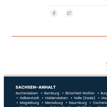
SACHSEN-ANHALT
Aschersleben
Bernburg
Bitterfeld-Wolfen
Bur
Halberstadt
Haldensleben
Halle (Saale)
Ha
Magdeburg
Merseburg
Naumburg
Oschers