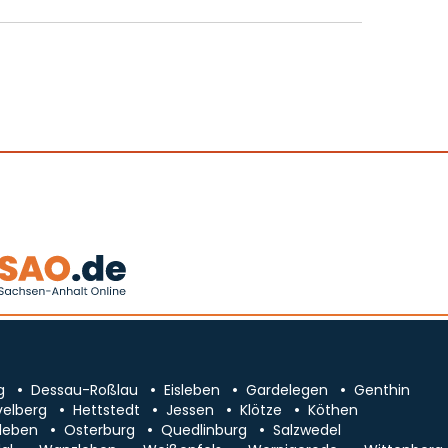
g
Dessau-Roßlau
Eisleben
Gardelegen
Genthin
velberg
Hettstedt
Jessen
Klötze
Köthen
leben
Osterburg
Quedlinburg
Salzwedel