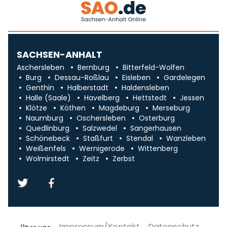
SACHSEN-ANHALT
Aschersleben
Bernburg
Bitterfeld-Wolfen
Burg
Dessau-Roßlau
Eisleben
Gardelegen
Genthin
Halberstadt
Haldensleben
Halle (Saale)
Havelberg
Hettstedt
Jessen
Klötze
Köthen
Magdeburg
Merseburg
Naumburg
Oschersleben
Osterburg
Quedlinburg
Salzwedel
Sangerhausen
Schönebeck
Staßfurt
Stendal
Wanzleben
Weißenfels
Wernigerode
Wittenberg
Wolmirstedt
Zeitz
Zerbst
Impressum/Kontakt
Datenschutz