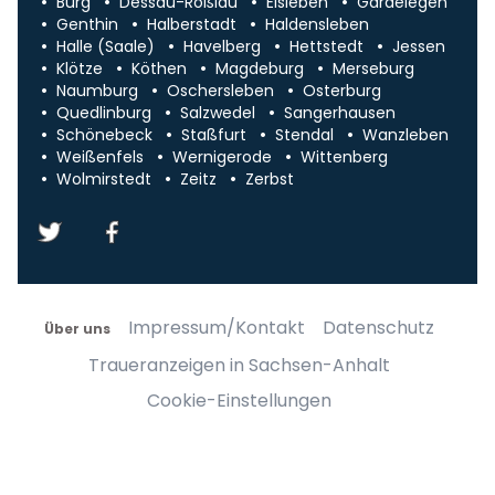
Burg
Dessau-Roßlau
Eisleben
Gardelegen
Genthin
Halberstadt
Haldensleben
Halle (Saale)
Havelberg
Hettstedt
Jessen
Klötze
Köthen
Magdeburg
Merseburg
Naumburg
Oschersleben
Osterburg
Quedlinburg
Salzwedel
Sangerhausen
Schönebeck
Staßfurt
Stendal
Wanzleben
Weißenfels
Wernigerode
Wittenberg
Wolmirstedt
Zeitz
Zerbst
Impressum/Kontakt
Datenschutz
Über uns
Traueranzeigen in Sachsen-Anhalt
Cookie-Einstellungen