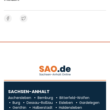
SACHSEN-ANHALT
Aschersleben
Bernburg
Bitterfeld-Wolfen
Burg
Dessau-Roßlau
Eisleben
Gardelegen
Genthin
Halberstadt
Haldensleben