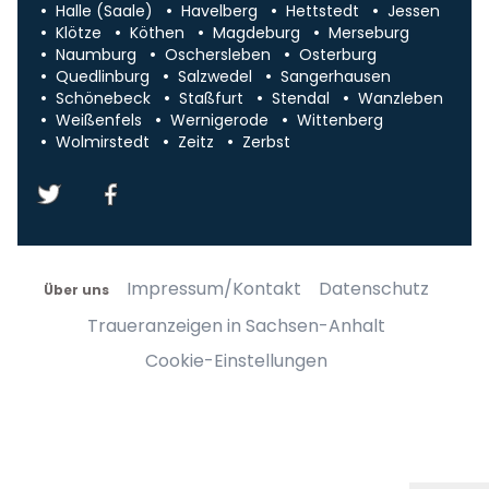
Halle (Saale)
Havelberg
Hettstedt
Jessen
Klötze
Köthen
Magdeburg
Merseburg
Naumburg
Oschersleben
Osterburg
Quedlinburg
Salzwedel
Sangerhausen
Schönebeck
Staßfurt
Stendal
Wanzleben
Weißenfels
Wernigerode
Wittenberg
Wolmirstedt
Zeitz
Zerbst
Impressum/Kontakt
Datenschutz
Über uns
Traueranzeigen in Sachsen-Anhalt
Cookie-Einstellungen