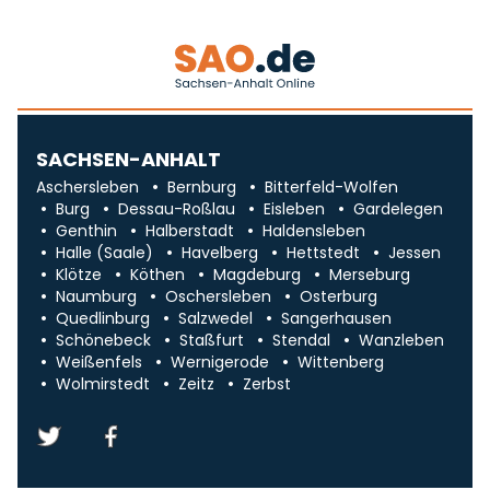
SACHSEN-ANHALT
Aschersleben
Bernburg
Bitterfeld-Wolfen
Burg
Dessau-Roßlau
Eisleben
Gardelegen
Genthin
Halberstadt
Haldensleben
Halle (Saale)
Havelberg
Hettstedt
Jessen
Klötze
Köthen
Magdeburg
Merseburg
Naumburg
Oschersleben
Osterburg
Quedlinburg
Salzwedel
Sangerhausen
Schönebeck
Staßfurt
Stendal
Wanzleben
Weißenfels
Wernigerode
Wittenberg
Wolmirstedt
Zeitz
Zerbst