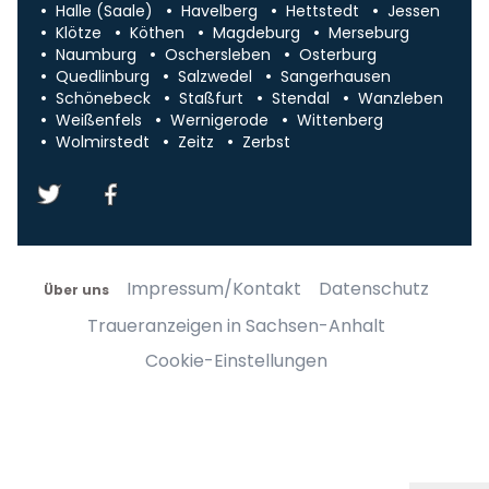
Halle (Saale)
Havelberg
Hettstedt
Jessen
Klötze
Köthen
Magdeburg
Merseburg
Naumburg
Oschersleben
Osterburg
Quedlinburg
Salzwedel
Sangerhausen
Schönebeck
Staßfurt
Stendal
Wanzleben
Weißenfels
Wernigerode
Wittenberg
Wolmirstedt
Zeitz
Zerbst
Impressum/Kontakt
Datenschutz
Über uns
Traueranzeigen in Sachsen-Anhalt
Cookie-Einstellungen