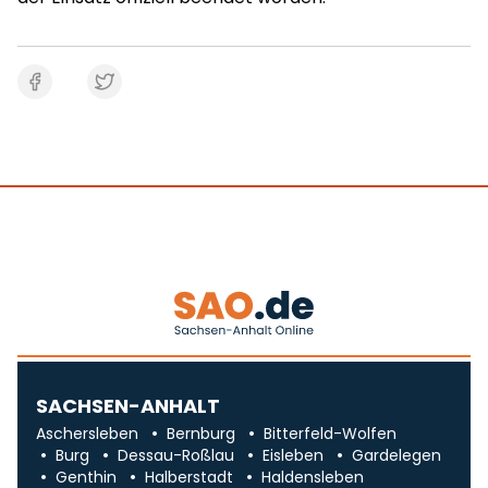
SACHSEN-ANHALT
Aschersleben
Bernburg
Bitterfeld-Wolfen
Burg
Dessau-Roßlau
Eisleben
Gardelegen
Genthin
Halberstadt
Haldensleben