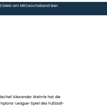
rad blieb am Mittwochabend leer.
dschef Alexander Wehrle hat die
ampions-League-Spiel des Fußball-