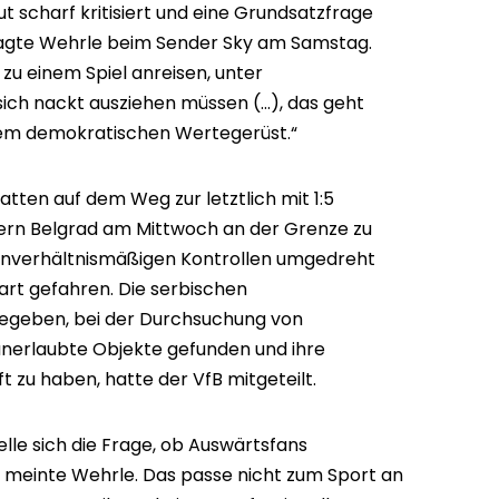
ut scharf kritisiert und eine Grundsatzfrage
, sagte Wehrle beim Sender Sky am Samstag.
h zu einem Spiel anreisen, unter
ch nackt ausziehen müssen (...), das geht
inem demokratischen Wertegerüst.“
tten auf dem Weg zur letztlich mit 1:5
tern Belgrad am Mittwoch an der Grenze zu
k unverhältnismäßigen Kontrollen umgedreht
art gefahren. Die serbischen
egeben, bei der Durchsuchung von
nerlaubte Objekte gefunden und ihre
t zu haben, hatte der VfB mitgeteilt.
elle sich die Frage, ob Auswärtsfans
, meinte Wehrle. Das passe nicht zum Sport an