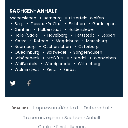
SACHSEN-ANHALT
Aschersleben
Bernburg
Bitterfeld-Wolfen
Burg
Dessau-Roßlau
Eisleben
Gardelegen
Genthin
Halberstadt
Haldensleben
Halle (Saale)
Havelberg
Hettstedt
Jessen
Klötze
Köthen
Magdeburg
Merseburg
Naumburg
Oschersleben
Osterburg
Quedlinburg
Salzwedel
Sangerhausen
Schönebeck
Staßfurt
Stendal
Wanzleben
Weißenfels
Wernigerode
Wittenberg
Wolmirstedt
Zeitz
Zerbst
Impressum/Kontakt
Datenschutz
Über uns
Traueranzeigen in Sachsen-Anhalt
Cookie-Einstellungen